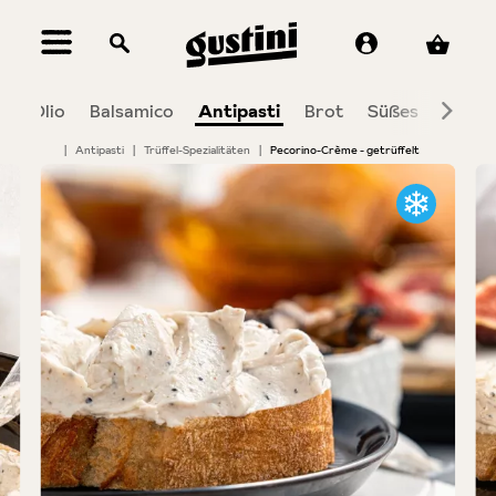
alt springen
a
Olio
Balsamico
Antipasti
Brot
Süßes
Wein 
|
Antipasti
|
Trüffel-Spezialitäten
|
Pecorino-Crème - getrüffelt
Bildergalerie überspringen