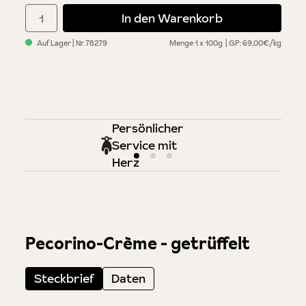
Produkt Anzahl: Gib den gewünschten Wert ein oder benutze di
In den Warenkorb
Auf Lager
| Nr.
78279
Menge
1 x 100g
GP: 69,00€/kg
Persönlicher
Service mit
Herz
Pecorino-Crème - getrüffelt
Steckbrief
Daten