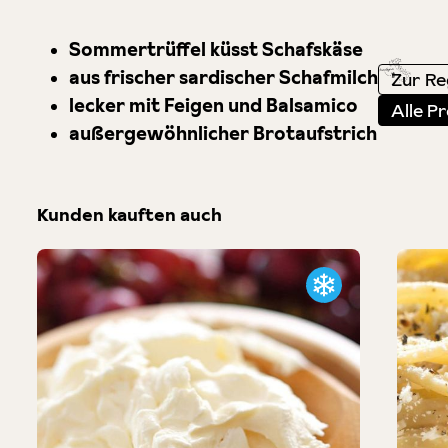
Sommertrüffel küsst Schafskäse
aus frischer sardischer Schafmilch
Zur Re
lecker mit Feigen und Balsamico
Alle P
außergewöhnlicher Brotaufstrich
Kunden kauften auch
Produktgalerie überspringen