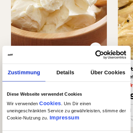
Parmesan-Crème
Get
Zustimmung
Details
Über Cookies
Pfe
(16)
Durchschnittliche Bewertung von 4.5 von 5 Sternen
Durc
7,90 €
7,
Diese Webseite verwendet Cookies
Cookies
Wir verwenden
. Um Dir einen
Parmesan-Crème
Getr
In den Warenkorb
uneingeschränkten Service zu gewährleisten, stimme der
Impressum
Cookie-Nutzung zu.
Auf Lager
| Nr.
78167
Menge
1 x 125g
GP: 63,20€/kg
Auf 