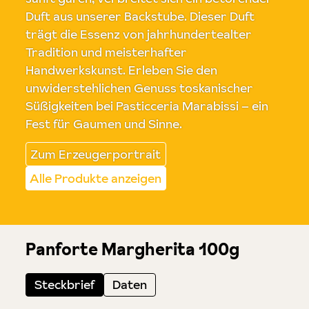
Duft aus unserer Backstube. Dieser Duft
trägt die Essenz von jahrhundertealter
Tradition und meisterhafter
Handwerkskunst. Erleben Sie den
unwiderstehlichen Genuss toskanischer
Süßigkeiten bei Pasticceria Marabissi – ein
Fest für Gaumen und Sinne.
Zum Erzeugerportrait
Alle Produkte anzeigen
Panforte Margherita 100g
Steckbrief
Daten