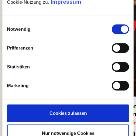
Impressum
Cookie-Nutzung zu.
Einwilligungsauswahl
Notwendig
Präferenzen
Statistiken
Marketing
Ricciarelli di Siena - groß
Man
gem
Cookies zulassen
(10)
Durchschnittliche Bewertung von 5 von 5 Sternen
Durc
9,90 €
10
Nur notwendige Cookies