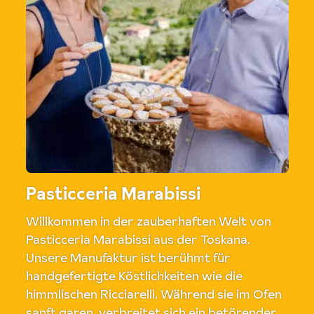
Pasticceria Marabissi
Willkommen in der zauberhaften Welt von
Pasticceria Marabissi aus der Toskana.
Unsere Manufaktur ist berühmt für
handgefertigte Köstlichkeiten wie die
himmlischen Ricciarelli. Während sie im Ofen
sanft garen, verbreitet sich ein betörender