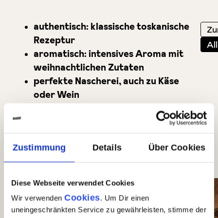
authentisch: klassische toskanische
Zu
Rezeptur
Al
aromatisch: intensives Aroma mit
weihnachtlichen Zutaten
perfekte Nascherei, auch zu Käse
oder Wein
ideal als Mitbringsel oder Teil eines
Präsentkorbes
Zustimmung
Details
Über Cookies
Dazu noch mehr Gusto für Dich
Produktgalerie überspringen
Diese Webseite verwendet Cookies
Cookies
Wir verwenden
. Um Dir einen
uneingeschränkten Service zu gewährleisten, stimme der