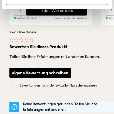
Ricciarelli di Siena - groß
Mana
In den Warenkorb
Auf Lager
| Nr.
76286
Menge
1 x 160g
GP: 61,88€/kg
Auf 
0 von 0 Bewertungen
Durchschnittliche Bewertung von 0 von 5 Sternen
Bewerten Sie dieses Produkt!
Teilen Sie Ihre Erfahrungen mit anderen Kunden.
eigene Bewertung schreiben
Bewertungen nur in der aktuellen Sprache anzeigen.
Keine Bewertungen gefunden. Teilen Sie Ihre
Erfahrungen mit anderen.