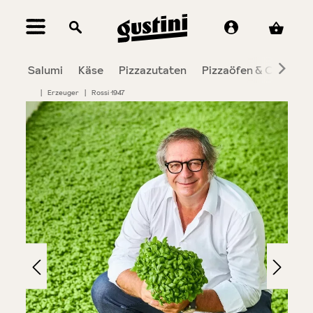
alt springen
Salumi
Käse
Pizzazutaten
Pizzaöfen & Co.
To
|
Erzeuger
|
Rossi 1947
Bildergalerie überspringen