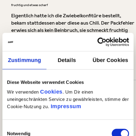
Bewertung mit 5 von 5 Sternen
fruchtig und etwas scharf
Eigentlich hatte ich die Zwiebelkonfitüre bestellt,
bekam stattdessen aber diese aus Chili. Der Packfehler
erwies sich als kein Beinbruch, sie schmeckt fruchtig
süß nach Paprika und ist nur im Abgang scharf, aber
nicht zu scharf. Schmeckt gut auf Weißbrot, aber auch
auf gegrilltem oder kaltem Fleisch. Ob man sie zu Käse
essen möchte, ist Geschmackssache. Ich persönlich
Zustimmung
Details
Über Cookies
mag keine Konfitüre zum Käse.
Diese Webseite verwendet Cookies
22. Mai 2019 16:42
Cookies
Wir verwenden
. Um Dir einen
uneingeschränkten Service zu gewährleisten, stimme der
Impressum
Cookie-Nutzung zu.
Bewertung mit 5 von 5 Sternen
Süssscharfe Sache
Ein Hochgenuss nicht nur zum Käse
Einwilligungsauswahl
Notwendig