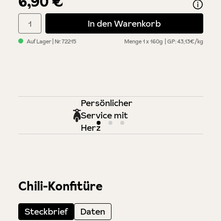
6,90 €
Produkt Anzahl: Gib den gewünschten Wert ein oder benutze di
In den Warenkorb
Auf Lager
| Nr.
72215
Menge
1 x 160g
GP: 43,13€/kg
Persönlicher
Service mit
Herz
Chili-Konfitüre
Steckbrief
Daten