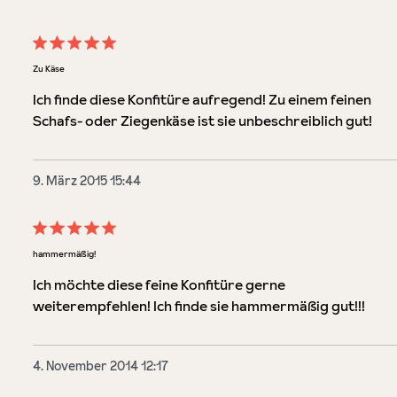
Bewertung mit 5 von 5 Sternen
Zu Käse
Ich finde diese Konfitüre aufregend! Zu einem feinen
Schafs- oder Ziegenkäse ist sie unbeschreiblich gut!
9. März 2015 15:44
Bewertung mit 5 von 5 Sternen
hammermäßig!
Ich möchte diese feine Konfitüre gerne
weiterempfehlen! Ich finde sie hammermäßig gut!!!
4. November 2014 12:17