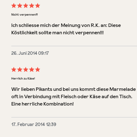
Bewertung mit 5 von 5 Sternen
Nicht verpennen!!!
Ich schliesse mich der Meinung von R.K. an: Diese
Köstlichkeit sollte man nicht verpennen!!!
26. Juni 2014 09:17
Bewertung mit 5 von 5 Sternen
Herrlich zu Käse!
Wir lieben Pikants und bei uns kommt diese Marmelade
oft in Verbindung mit Fleisch oder Käse auf den Tisch.
Eine herrliche Kombination!
17. Februar 2014 12:39