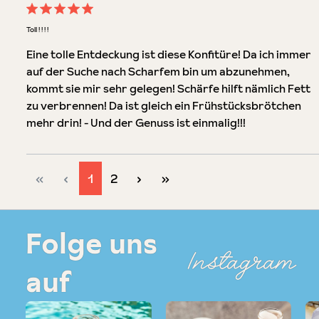
Bewertung mit 5 von 5 Sternen
Toll ! ! ! !
Eine tolle Entdeckung ist diese Konfitüre! Da ich immer
auf der Suche nach Scharfem bin um abzunehmen,
kommt sie mir sehr gelegen! Schärfe hilft nämlich Fett
zu verbrennen! Da ist gleich ein Frühstücksbrötchen
mehr drin! - Und der Genuss ist einmalig!!!
Seite
Seite
1
2
Folge uns
Instagram
auf