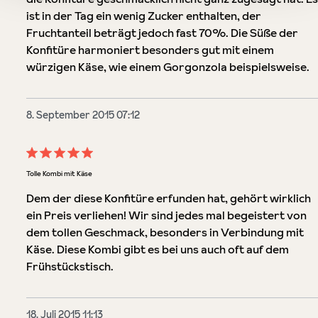
ist in der Tag ein wenig Zucker enthalten, der
Fruchtanteil beträgt jedoch fast 70%. Die Süße der
Konfitüre harmoniert besonders gut mit einem
würzigen Käse, wie einem Gorgonzola beispielsweise.
8. September 2015 07:12
Bewertung mit 5 von 5 Sternen
Tolle Kombi mit Käse
Dem der diese Konfitüre erfunden hat, gehört wirklich
ein Preis verliehen! Wir sind jedes mal begeistert von
dem tollen Geschmack, besonders in Verbindung mit
Käse. Diese Kombi gibt es bei uns auch oft auf dem
Frühstückstisch.
18. Juli 2015 11:13