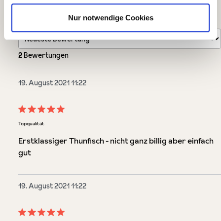
Nur notwendige Cookies
Sortiert nach
2
Bewertungen
19. August 2021 11:22
Bewertung mit 5 von 5 Sternen
Topqualität
Erstklassiger Thunfisch - nicht ganz billig aber einfach
gut
19. August 2021 11:22