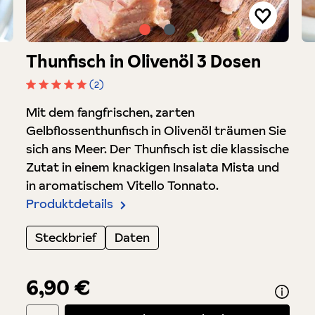
Thunfisch in Olivenöl 3 Dosen
(2)
Durchschnittliche Bewertung von 5 von 5 Sterne
Mit dem fangfrischen, zarten
Gelbflossenthunfisch in Olivenöl träumen Sie
sich ans Meer. Der Thunfisch ist die klassische
Zutat in einem knackigen Insalata Mista und
in aromatischem Vitello Tonnato.
Produktdetails
Steckbrief
Daten
6,90 €
Produkt Anzahl: Gib den gewünschten Wert ein oder benutze di