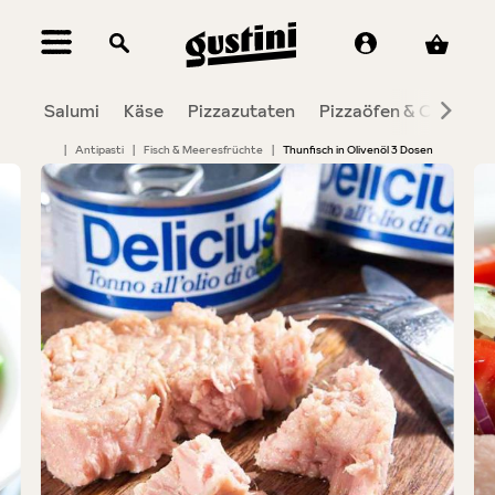
alt springen
Salumi
Käse
Pizzazutaten
Pizzaöfen & Co.
To
|
Antipasti
|
Fisch & Meeresfrüchte
|
Thunfisch in Olivenöl 3 Dosen
Bildergalerie überspringen