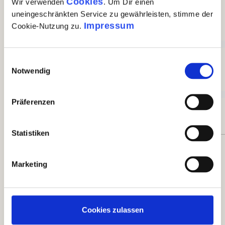
Cookies
Wir verwenden
. Um Dir einen
0%
uneingeschränkten Service zu gewährleisten, stimme der
Impressum
Cookie-Nutzung zu.
Akzeptierbar (0)
0%
Einwilligungsauswahl
Notwendig
Unbefriedigend (0)
Präferenzen
0%
Statistiken
Bewerten Sie dieses Produkt!
Marketing
Teilen Sie Ihre Erfahrungen mit anderen Kunden.
eigene Bewertung schreiben
Cookies zulassen
Bewertungen nur in der aktuellen Sprache anzeigen.