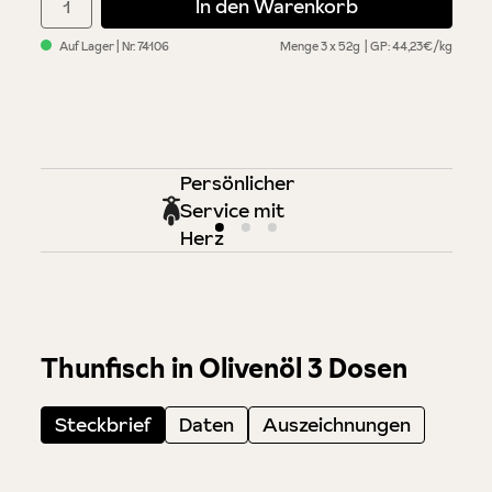
In den Warenkorb
Auf Lager
| Nr.
74106
Menge
3 x 52g
GP: 44,23€/kg
Persönlicher
Service mit
Herz
Thunfisch in Olivenöl 3 Dosen
Steckbrief
Daten
Auszeichnungen