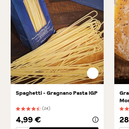
Spaghetti - Gragnano Pasta IGP
Gra
Mon
(24)
Durchschnittliche Bewertung von 4.5 von 5 Sternen
Durc
4,99 €
28