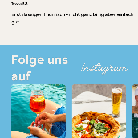
Bewertung mit 5 von 5 Sternen
Topqualität
Erstklassiger Thunfisch - nicht ganz billig aber einfach
gut
Folge uns
Instagram
auf