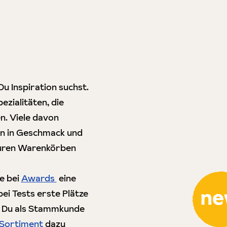
u Inspiration suchst.
pezialitäten, die
n. Viele davon
en in Geschmack und
 Euren Warenkörben
ie bei
Awards
eine
ei Tests erste Plätze
o Du als Stammkunde
 Sortiment
dazu