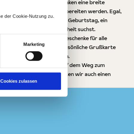
n Inspirationen und Geschenken eine breite
onen, die sicherlich Freude bereiten werden. Egal,
me der Cookie-Nutzung zu.
nderen Geschenk für einen Geburtstag, ein
 oder jede andere Gelegenheit suchst.
tierte Kollektion umfasst Geschenke für alle
Marketing
dbeutel, denen Du eine persönliche Grußkarte
heine
gibt es natürlich auch.
er bist, beraten wir Dich auf dem Weg zum
sönlich. Und natürlich bieten wir auch einen
Cookies zulassen
Firmenkunden.