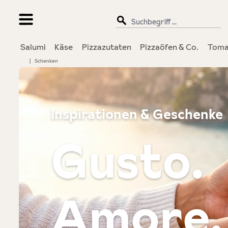
springen
Zur Hauptnavigation springen
Salumi
Käse
Pizzazutaten
Pizzaöfen & Co.
Toma
|
Schenken
Inspirationen & Geschenke
Gusto.
Amore.