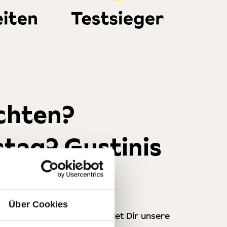
chten?
tag? Gustinis
kideen!
Über Cookies
em perfekten
Geschenk
bietet Dir unsere