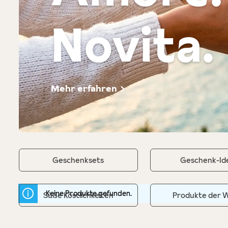
Novita.
Mehr erfahren
Geschenksets
Geschenk-Id
Keine Produkte gefunden.
Süße Köstlichkeiten
Produkte der 