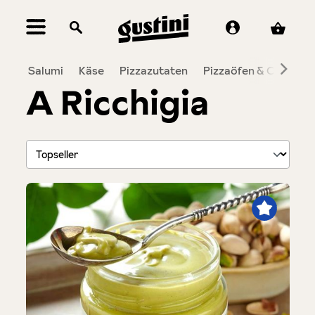
alt springen
Salumi
Käse
Pizzazutaten
Pizzaöfen & Co.
To
A Ricchigia