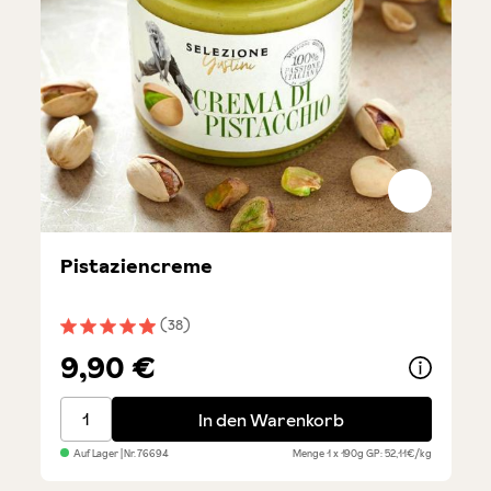
Pistaziencreme
(38)
Durchschnittliche Bewertung von 4.9 von 5 Sternen
9,90 €
Pistaziencreme
In den Warenkorb
Auf Lager
| Nr.
76694
Menge
1 x 190g
GP: 52,11€/kg