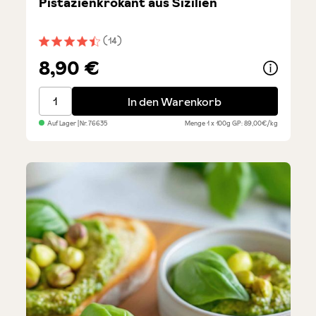
Pistazienkrokant aus Sizilien
(14)
Durchschnittliche Bewertung von 4.5 von 5 Sternen
8,90 €
Pistazienkrokant aus Sizilien
In den Warenkorb
Auf Lager
| Nr.
76635
Menge
1 x 100g
GP: 89,00€/kg