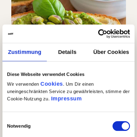
Zustimmung
Details
Über Cookies
Pistazienpesto
Diese Webseite verwendet Cookies
(10)
Cookies
Wir verwenden
. Um Dir einen
Durchschnittliche Bewertung von 4.5 von 5 Sternen
11,90 €
uneingeschränkten Service zu gewährleisten, stimme der
Impressum
Cookie-Nutzung zu.
Pistazienpesto
In den Warenkorb
Auf Lager
| Nr.
72498
Menge
1 x 190g
GP: 62,63€/kg
Einwilligungsauswahl
Notwendig