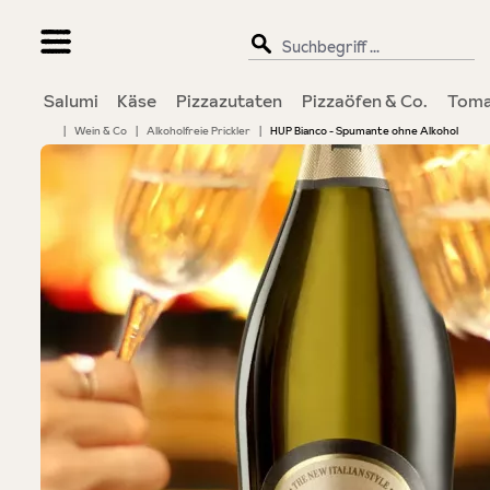
springen
Zur Hauptnavigation springen
Salumi
Käse
Pizzazutaten
Pizzaöfen & Co.
Toma
|
Wein & Co
|
Alkoholfreie Prickler
|
HUP Bianco - Spumante ohne Alkohol
Bildergalerie überspringen