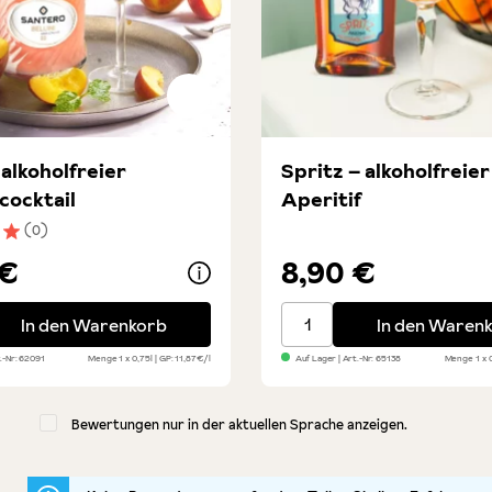
- alkoholfreier
Spritz – alkoholfreier
hcocktail
Aperitif
(0)
nittliche Bewertung von 5 von 5 Sternen
 €
8,90 €
alkoholfreier Pfirsichcocktail
Spritz – alkoholfreier Ape
In den Warenkorb
In den Waren
.-Nr:
62091
Menge
1 x 0,75l
GP: 11,87€/l
Auf Lager
| Art.-Nr:
65138
Menge
1 x 
Bewertungen nur in der aktuellen Sprache anzeigen.