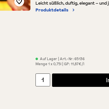
Leicht süßlich, duftig, elegant – und 
Produktdetails
Auf Lager
| Art.-Nr:
65136
Menge
1 x 0,75l
GP: 11,87€/l
Produkt Anzahl: Gib den gewünschten Wert ein