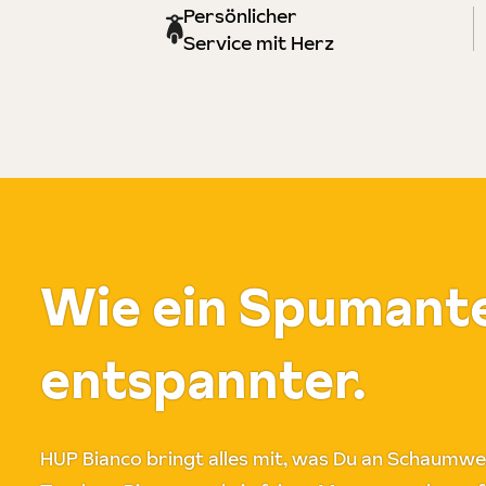
Persönlicher
Service mit Herz
Wie ein Spumante
entspannter.
HUP Bianco bringt alles mit, was Du an Schaumwein