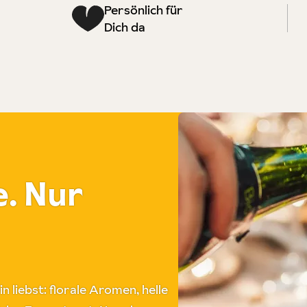
Persönlich für
Dich da
. Nur
 liebst: florale Aromen, helle