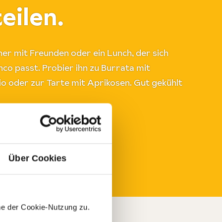
eilen.
ner mit Freunden oder ein Lunch, der sich
nco passt. Probier ihn zu Burrata mit
io oder zur Tarte mit Aprikosen. Gut gekühlt
Über Cookies
me der Cookie-Nutzung zu.