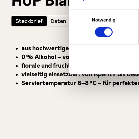
HUP Bianco - Spu
Einwilligungsauswahl
Steckbrief
Daten
Notwendig
aus hochwertigem Moscato-Traubenmost 
0 % Alkohol – volles Aroma ohne Promill
florale und fruchtige Noten mit feiner Per
vielseitig einsetzbar: von Aperitif bis Des
Serviertemperatur 6–8 °C – für perfekte