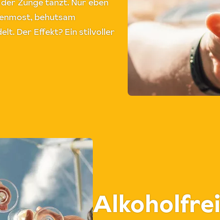
f der Zunge tanzt. Nur eben
ubenmost, behutsam
t. Der Effekt? Ein stilvoller
Alkoholfre