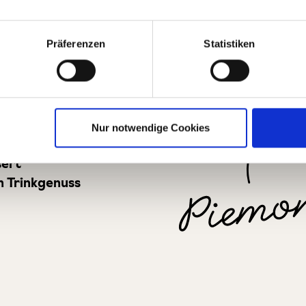
mante ohne Alkohol
Präferenzen
Statistiken
hergestellt
e
Nur notwendige Cookies
lage
sert
n Trinkgenuss