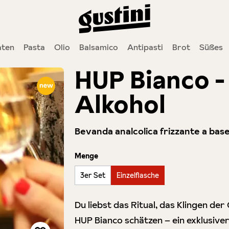
ten
Pasta
Olio
Balsamico
Antipasti
Brot
Süßes
HUP Bianco 
Alkohol
Bevanda analcolica frizzante a bas
auswählen
Menge
3er Set
Einzelflasche
Du liebst das Ritual, das Klingen der
HUP Bianco schätzen – ein exklusive