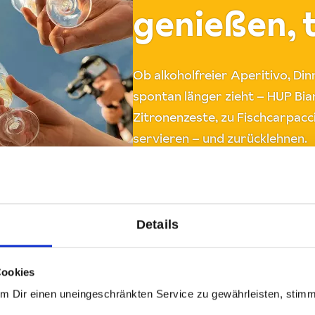
genießen, t
Ob alkoholfreier Aperitivo, Din
spontan länger zieht – HUP Bia
Zitronenzeste, zu Fischcarpacc
servieren – und zurücklehnen.
Details
Cookies
Um Dir einen uneingeschränkten Service zu gewährleisten, stim