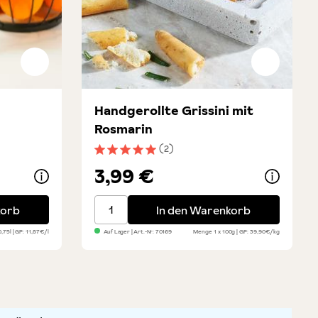
Handgerollte Grissini mit
Rosmarin
(2)
Durchschnittliche Bewertung von 5 von 5 
3,99 €
ritif
Handgerollte Grissini mit Rosmarin
korb
In den Warenkorb
0,75l
GP: 11,87€/l
Auf Lager
| Art.-Nr:
70169
Menge
1 x 100g
GP: 39,90€/kg