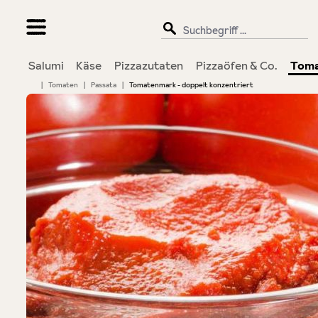
springen
Zur Hauptnavigation springen
Salumi
Käse
Pizzazutaten
Pizzaöfen & Co.
Tom
|
Tomaten
|
Passata
|
Tomatenmark - doppelt konzentriert
Bildergalerie überspringen