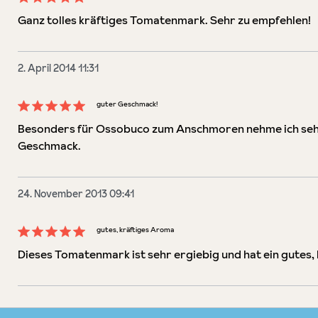
Bewertung mit 5 von 5 Sternen
Ganz tolles kräftiges Tomatenmark. Sehr zu empfehlen!
2. April 2014 11:31
guter Geschmack!
Bewertung mit 5 von 5 Sternen
Besonders für Ossobuco zum Anschmoren nehme ich sehr
Geschmack.
24. November 2013 09:41
gutes, kräftiges Aroma
Bewertung mit 5 von 5 Sternen
Dieses Tomatenmark ist sehr ergiebig und hat ein gutes,