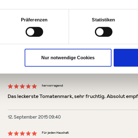
Präferenzen
Statistiken
Bewertungen nur in der aktuellen Sprache anzeigen.
7
Bewertungen
Nur notwendige Cookies
14. Mai 2020 13:20
hervorragend
Bewertung mit 5 von 5 Sternen
Das leckerste Tomatenmark, sehr fruchtig. Absolut emp
12. September 2015 09:40
Für jeden Haushalt