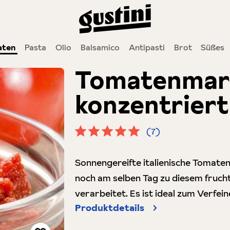
aten
Pasta
Olio
Balsamico
Antipasti
Brot
Süßes
Tomatenmark
konzentriert
(7)
Durchschnittliche Bewertung von 5 
Sonnengereifte italienische Tomate
noch am selben Tag zu diesem fruch
verarbeitet. Es ist ideal zum Verfei
Produktdetails