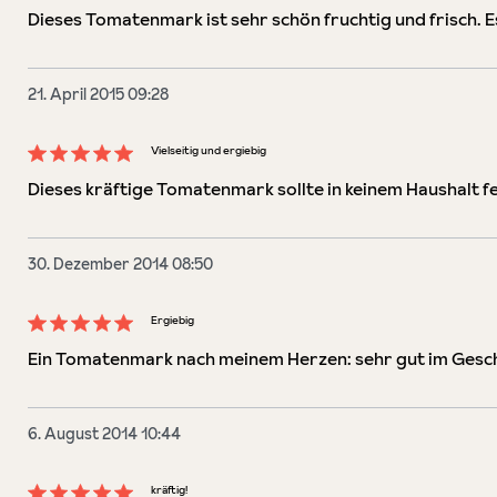
Bewertung mit 5 von 5 Sternen
Dieses Tomatenmark ist sehr schön fruchtig und frisch. Es
21. April 2015 09:28
Vielseitig und ergiebig
Bewertung mit 5 von 5 Sternen
Dieses kräftige Tomatenmark sollte in keinem Haushalt feh
30. Dezember 2014 08:50
Ergiebig
Bewertung mit 5 von 5 Sternen
Ein Tomatenmark nach meinem Herzen: sehr gut im Geschm
6. August 2014 10:44
kräftig!