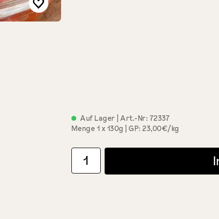
Auf Lager
| Art.-Nr:
72337
Menge
1 x 130g
GP: 23,00€/kg
Produkt Anzahl: Gib den gewünschten Wert ein