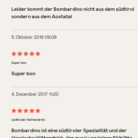
Leider kommt der Bombardino nicht aus dem südtirol
sondern aus dem Aostatal
5. Oktober 2019 09:09
Bewertung mit 5 von 5 Sternen
Super bon
Super bon
4. Dezember 2017 11:20
Bewertung mit 5 von 5 Sternen
südtiroler Hüttendrink
Bombardino ist eine südtiroler Spezialität und der
klassische Hüttendrink, der quasi von keiner Skihütte