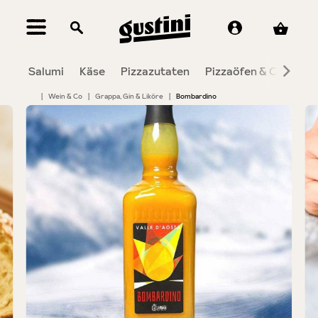
alt springen
Salumi
Käse
Pizzazutaten
Pizzaöfen & Co.
To
|
Wein & Co
|
Grappa, Gin & Liköre
|
Bombardino
Bildergalerie überspringen