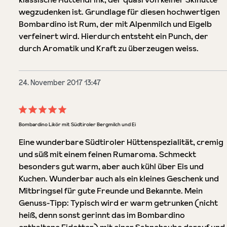
wegzudenken ist. Grundlage für diesen hochwertigen
Bombardino ist Rum, der mit Alpenmilch und Eigelb
verfeinert wird. Hierdurch entsteht ein Punch, der
durch Aromatik und Kraft zu überzeugen weiss.
24. November 2017 13:47
Bewertung mit 5 von 5 Sternen
Bombardino Likör mit Südtiroler Bergmilch und Ei
Eine wunderbare Südtiroler Hüttenspezialität, cremig
und süß mit einem feinen Rumaroma. Schmeckt
besonders gut warm, aber auch kühl über Eis und
Kuchen. Wunderbar auch als ein kleines Geschenk und
Mitbringsel für gute Freunde und Bekannte. Mein
Genuss-Tipp: Typisch wird er warm getrunken (nicht
heiß, denn sonst gerinnt das im Bombardino