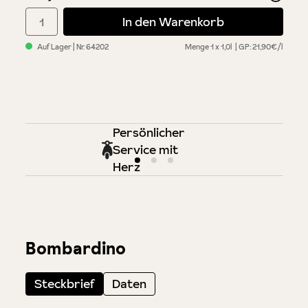
Produkt Anzahl: Gib den gewünschten Wert ein oder benutze di
In den Warenkorb
Auf Lager
| Nr.
64202
Menge
1 x 1,0l
GP: 21,90€/l
Persönlicher
Service mit
Herz
Bombardino
Steckbrief
Daten