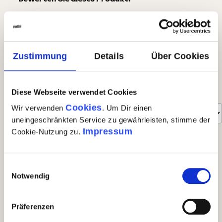
Teilen Sie Ihre Erfahrungen mit anderen Kunden.
eigene Bewertung schreiben
Zustimmung
Details
Über Cookies
Bewertungen nur in der aktuellen Sprache anzeigen.
Diese Webseite verwendet Cookies
Sortiert nach
Cookies
Wir verwenden
. Um Dir einen
uneingeschränkten Service zu gewährleisten, stimme der
6
Bewertungen
Impressum
Cookie-Nutzung zu.
1. April 2023 11:41
Einwilligungsauswahl
Notwendig
Bewertung mit 5 von 5 Sternen
Gesunde bekömmliche Lebensmittel
Präferenzen
Einen Beitrag zur Lebensqualität