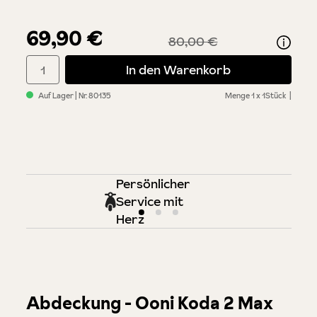
69,90 €
80,00 €
Produkt Anzahl: Gib den gewünschten Wert ein oder benutze di
In den Warenkorb
Auf Lager
| Nr.
80135
Menge
1 x 1Stück
Persönlicher
Service mit
Herz
Abdeckung - Ooni Koda 2 Max