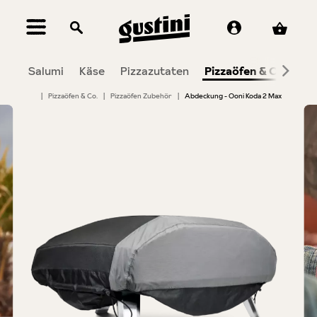
alt springen
Salumi
Käse
Pizzazutaten
Pizzaöfen & Co.
To
|
Pizzaöfen & Co.
|
Pizzaöfen Zubehör
|
Abdeckung - Ooni Koda 2 Max
Bildergalerie überspringen